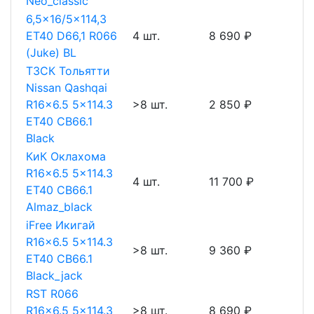
Neo_classic
6,5x16/5x114,3
ET40 D66,1 R066
4 шт.
8 690 ₽
(Juke) BL
ТЗСК Тольятти
Nissan Qashqai
R16x6.5 5x114.3
>8 шт.
2 850 ₽
ET40 CB66.1
Black
КиК Оклахома
R16x6.5 5x114.3
4 шт.
11 700 ₽
ET40 CB66.1
Almaz_black
iFree Икигай
R16x6.5 5x114.3
>8 шт.
9 360 ₽
ET40 CB66.1
Black_jack
RST R066
R16x6.5 5x114.3
>8 шт.
8 690 ₽