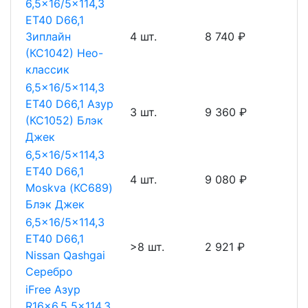
6,5x16/5x114,3
ET40 D66,1
Зиплайн
4 шт.
8 740 ₽
(КС1042) Нео-
классик
6,5x16/5x114,3
ET40 D66,1 Азур
3 шт.
9 360 ₽
(КС1052) Блэк
Джек
6,5x16/5x114,3
ET40 D66,1
4 шт.
9 080 ₽
Moskva (КС689)
Блэк Джек
6,5x16/5x114,3
ET40 D66,1
>8 шт.
2 921 ₽
Nissan Qashgai
Серебро
iFree Азур
R16x6.5 5x114.3