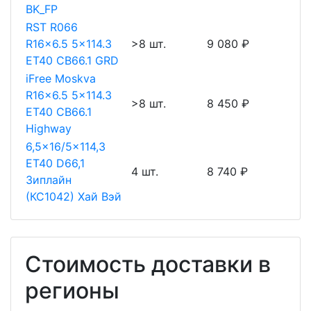
BK_FP
RST R066
R16x6.5 5x114.3
>8 шт.
9 080 ₽
ET40 CB66.1 GRD
iFree Moskva
R16x6.5 5x114.3
>8 шт.
8 450 ₽
ET40 CB66.1
Highway
6,5x16/5x114,3
ET40 D66,1
4 шт.
8 740 ₽
Зиплайн
(КС1042) Хай Вэй
Стоимость доставки в
регионы