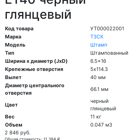
глянцевый
Код товара
УТ000022001
Марка
ТЗСК
Модель
Штамп
Тип
Штампованный
Ширина х диаметр (JxD)
6.5x16
Крепежные отверстия
5х114.3
Вылет
40 мм
Диаметр центрального
66.1 мм
отверстия
черный
Цвет
глянцевый
Вес
11 кг
Объем
0.047 м3
2 846 руб.
Общая стоимость:
11 384 ₽