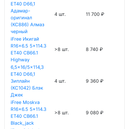
ET40 D66,1
Адамар-
4 шт.
11 700 ₽
оригинал
(КС886) Алмаз
черный
iFree Икигай
R16x6.5 5x114.3
>8 шт.
8 740 ₽
ET40 CB66.1
Highway
6,5x16/5x114,3
ET40 D66,1
Зиплайн
4 шт.
9 360 ₽
(КС1042) Блэк
Джек
iFree Moskva
R16x6.5 5x114.3
>8 шт.
9 080 ₽
ET40 CB66.1
Black_jack