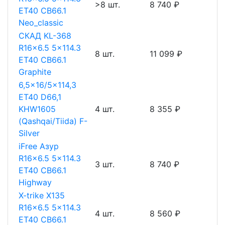
>8 шт.
8 740 ₽
ET40 CB66.1
Neo_classic
СКАД KL-368
R16x6.5 5x114.3
8 шт.
11 099 ₽
ET40 CB66.1
Graphite
6,5x16/5x114,3
ET40 D66,1
KHW1605
4 шт.
8 355 ₽
(Qashqai/Tiida) F-
Silver
iFree Азур
R16x6.5 5x114.3
3 шт.
8 740 ₽
ET40 CB66.1
Highway
X-trike X135
R16x6.5 5x114.3
4 шт.
8 560 ₽
ET40 CB66.1