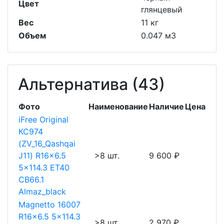
Цвет
глянцевый
Вес
11 кг
Объем
0.047 м3
Альтернатива (43)
Фото
Наименование
Наличие
Цена
iFree Original
КС974
(ZV_16_Qashqai
J11) R16x6.5
>8 шт.
9 600 ₽
5x114.3 ET40
CB66.1
Almaz_black
Magnetto 16007
R16x6.5 5x114.3
>8 шт.
2 970 ₽