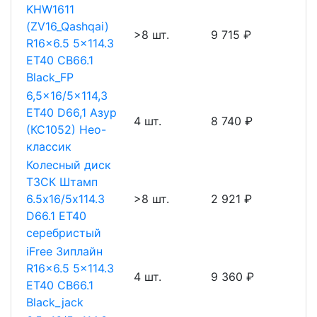
KHW1611
(ZV16_Qashqai)
>8 шт.
9 715 ₽
R16x6.5 5x114.3
ET40 CB66.1
Black_FP
6,5x16/5x114,3
ET40 D66,1 Азур
4 шт.
8 740 ₽
(КС1052) Нео-
классик
Колесный диск
ТЗСК Штамп
6.5х16/5х114.3
>8 шт.
2 921 ₽
D66.1 ET40
серебристый
iFree Зиплайн
R16x6.5 5x114.3
4 шт.
9 360 ₽
ET40 CB66.1
Black_jack