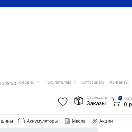
Сервис
Покупателям
Оптовикам
Контакты
до 19:30
Отследить
Кор
0
Заказы
0 р
е шины
Аккумуляторы
Масла
Акции