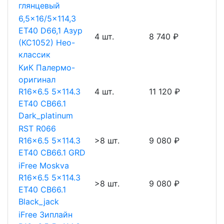
глянцевый
6,5x16/5x114,3
ET40 D66,1 Азур
4 шт.
8 740 ₽
(КС1052) Нео-
классик
КиК Палермо-
оригинал
R16x6.5 5x114.3
4 шт.
11 120 ₽
ET40 CB66.1
Dark_platinum
RST R066
R16x6.5 5x114.3
>8 шт.
9 080 ₽
ET40 CB66.1 GRD
iFree Moskva
R16x6.5 5x114.3
>8 шт.
9 080 ₽
ET40 CB66.1
Black_jack
iFree Зиплайн