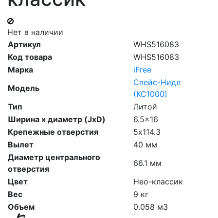
Нет в наличии
Артикул
WHS516083
Код товара
WHS516083
Марка
iFree
Спейс-Нидл
Модель
(КС1000)
Тип
Литой
Ширина х диаметр (JxD)
6.5x16
Крепежные отверстия
5х114.3
Вылет
40 мм
Диаметр центрального
66.1 мм
отверстия
Цвет
Нео-классик
Вес
9 кг
Объем
0.058 м3