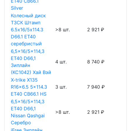
ET40 CB66.1
Silver
Колесный диск
ТЗСК Штамп
6.5х16/5х114.3
>8 шт.
2 921 ₽
D66.1 ET40
серебристый
6,5x16/5x114,3
ET40 D66,1
4 шт.
8 740 ₽
Зиплайн
(КС1042) Хай Вэй
X-trike X135
R16x6.5 5x114.3
3 шт.
7 940 ₽
ET40 CB66.1 HS
6,5x16/5x114,3
ET40 D66,1
>8 шт.
2 921 ₽
Nissan Qashgai
Серебро
iFree Зиплайн