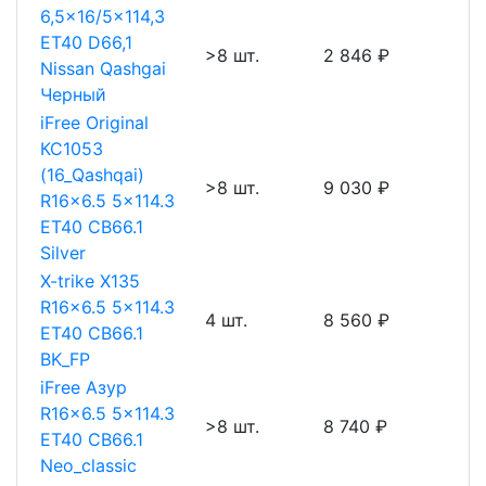
6,5x16/5x114,3
ET40 D66,1
>8 шт.
2 846 ₽
Nissan Qashgai
Черный
iFree Original
КС1053
(16_Qashqai)
>8 шт.
9 030 ₽
R16x6.5 5x114.3
ET40 CB66.1
Silver
X-trike X135
R16x6.5 5x114.3
4 шт.
8 560 ₽
ET40 CB66.1
BK_FP
iFree Азур
R16x6.5 5x114.3
>8 шт.
8 740 ₽
ET40 CB66.1
Neo_classic