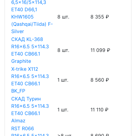
6,5x16/5x114,3
ET40 D66,1
KHW1605
8 шт.
8 355 ₽
(Qashqai/Tiida) F-
Silver
СКАД KL-368
R16x6.5 5x114.3
8 шт.
11 099 ₽
ET40 CB66.1
Graphite
X-trike X112
R16x6.5 5x114.3
1 шт.
8 560 ₽
ET40 CB66.1
BK_FP
СКАД Турин
R16x6.5 5x114.3
1 шт.
11 110 ₽
ET40 CB66.1
Almaz
RST R066
R16x6.5 5x114.3
>8 шт.
8 690 ₽