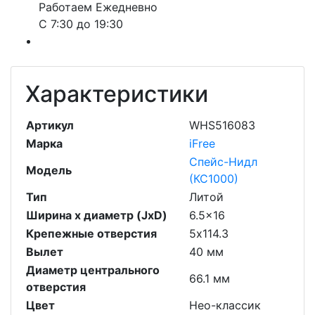
Работаем Ежедневно
С 7:30 до 19:30
Характеристики
Артикул
WHS516083
Марка
iFree
Спейс-Нидл
Модель
(КС1000)
Тип
Литой
Ширина х диаметр (JxD)
6.5x16
Крепежные отверстия
5х114.3
Вылет
40 мм
Диаметр центрального
66.1 мм
отверстия
Цвет
Нео-классик