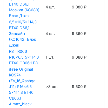
ET40 D66,1
4 шт.
9 080 ₽
Moskva (КС689)
Блэк Джек
6,5x16/5x114,3
ET40 D66,1
Зиплайн
4 шт.
9 360 ₽
(КС1042) Блэк
Джек
RST R066
R16x6.5 5x114.3
1 шт.
9 080 ₽
ET40 CB66.1 BD
iFree Original
КС974
(ZV_16_Qashqai
J11) R16x6.5
>8 шт.
9 600 ₽
5x114.3 ET40
CB66.1
Almaz_black