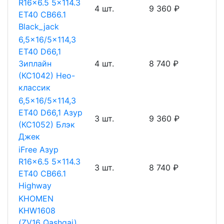
R16x6.5 5x114.3
4 шт.
9 360 ₽
ET40 CB66.1
Black_jack
6,5x16/5x114,3
ET40 D66,1
Зиплайн
4 шт.
8 740 ₽
(КС1042) Нео-
классик
6,5x16/5x114,3
ET40 D66,1 Азур
3 шт.
9 360 ₽
(КС1052) Блэк
Джек
iFree Азур
R16x6.5 5x114.3
3 шт.
8 740 ₽
ET40 CB66.1
Highway
KHOMEN
KHW1608
(ZV16_Qashqai)