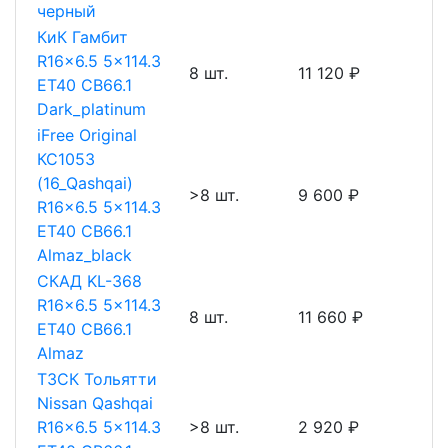
черный
КиК Гамбит
R16x6.5 5x114.3
8 шт.
11 120 ₽
ET40 CB66.1
Dark_platinum
iFree Original
КС1053
(16_Qashqai)
>8 шт.
9 600 ₽
R16x6.5 5x114.3
ET40 CB66.1
Almaz_black
СКАД KL-368
R16x6.5 5x114.3
8 шт.
11 660 ₽
ET40 CB66.1
Almaz
ТЗСК Тольятти
Nissan Qashqai
R16x6.5 5x114.3
>8 шт.
2 920 ₽