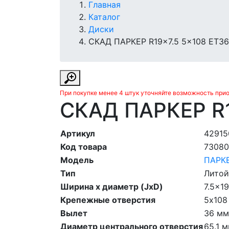
Главная
Каталог
Диски
СКАД ПАРКЕР R19x7.5 5x108 ET36 
При покупке менее 4 штук уточняйте возможность при
СКАД ПАРКЕР R1
Артикул
42915
Код товара
7308
Модель
ПАРК
Тип
Литой
Ширина х диаметр (JxD)
7.5x19
Крепежные отверстия
5х108
Вылет
36 мм
Диаметр центрального отверстия
65.1 