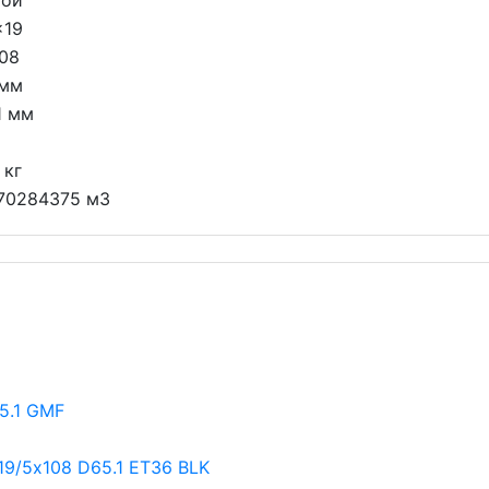
той
x19
08
 мм
1 мм
 кг
70284375 м3
5.1 GMF
9/5х108 D65.1 ET36 BLK