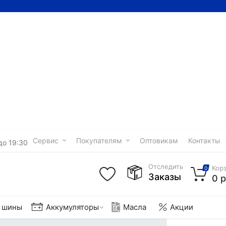
Сервис
Покупателям
Оптовикам
Контакты
до 19:30
Отследить
Кор
0
Заказы
0 р
е шины
Аккумуляторы
Масла
Акции