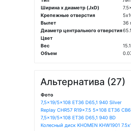
Тип
Ли
Ширина х диаметр (JxD)
7.5
Крепежные отверстия
5х1
Вылет
36
Диаметр центрального отверстия
65.
Цвет
Вес
15.1
Объем
0.0
Альтернатива (27)
Фото
7,5x19/5x108 ET36 D65,1 940 Silver
Replay CHR57 R19x7.5 5x108 ET36 CB6
7,5x19/5x108 ET36 D65,1 940 BD
Колесный диск KHOMEN KHW1901 7.5х1