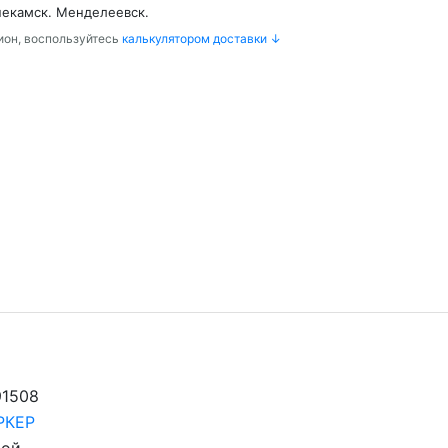
некамск. Менделеевск.
гион, воспользуйтесь
калькулятором доставки ↓
91508
РКЕР