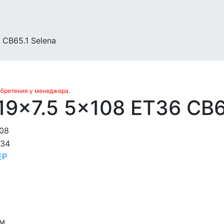
CB65.1 Selena
обретения у менеджера.
9x7.5 5x108 ET36 CB65
08
034
ЕР
мм