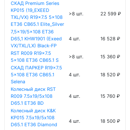
СКАД Premium Series
КР015 (19_EXEED
>8 шт.
22 599 ₽
TXL/VX) R19x7.5 5x108
ET36 CB65.1 Elite_Silver
7,5x19/5x108 ET36
D65,1 KHW1901 (Exeed
4 шт.
16 528 ₽
VX/TXL/LX) Black-FP
RST R009 R19x7.5
>8 шт.
15 360 ₽
5x108 ET36 CB65.1 S
СКАД ПАРКЕР R19x7.5
5x108 ET36 CB65.1
4 шт.
18 520 ₽
Selena
Колесный диск RST
R009 7.5х19/5х108
4 шт.
15 760 ₽
D65.1 ET36 BD
Колесный диск К&К
KP015 7.5х19/5х108
4 шт.
18 500 ₽
D65.1 ET36 Diamond