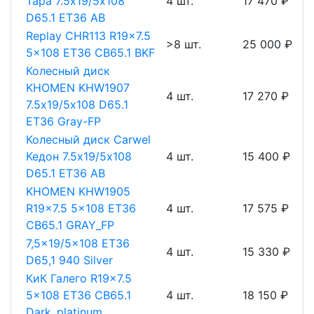
Тара 7.5х19/5х108
4 шт.
17 470 ₽
D65.1 ET36 AB
Replay CHR113 R19x7.5
>8 шт.
25 000 ₽
5x108 ET36 CB65.1 BKF
Колесный диск
KHOMEN KHW1907
4 шт.
17 270 ₽
7.5х19/5х108 D65.1
ET36 Gray-FP
Колесный диск Carwel
Кедон 7.5х19/5х108
4 шт.
15 400 ₽
D65.1 ET36 AB
KHOMEN KHW1905
R19x7.5 5x108 ET36
4 шт.
17 575 ₽
CB65.1 GRAY_FP
7,5x19/5x108 ET36
4 шт.
15 330 ₽
D65,1 940 Silver
КиК Галего R19x7.5
5x108 ET36 CB65.1
4 шт.
18 150 ₽
Dark_platinum