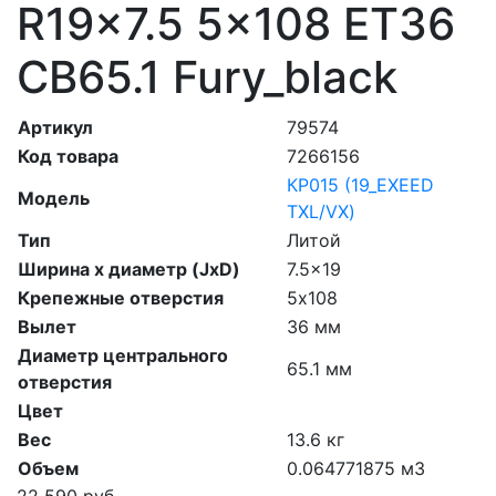
R19x7.5 5x108 ET36
CB65.1 Fury_black
Артикул
79574
Код товара
7266156
КР015 (19_EXEED
Модель
TXL/VX)
Тип
Литой
Ширина х диаметр (JxD)
7.5x19
Крепежные отверстия
5х108
Вылет
36 мм
Диаметр центрального
65.1 мм
отверстия
Цвет
Вес
13.6 кг
Объем
0.064771875 м3