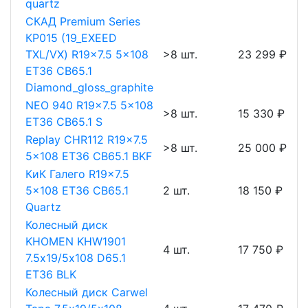
quartz
СКАД Premium Series
КР015 (19_EXEED
TXL/VX) R19x7.5 5x108
>8 шт.
23 299 ₽
ET36 CB65.1
Diamond_gloss_graphite
NEO 940 R19x7.5 5x108
>8 шт.
15 330 ₽
ET36 CB65.1 S
Replay CHR112 R19x7.5
>8 шт.
25 000 ₽
5x108 ET36 CB65.1 BKF
КиК Галего R19x7.5
5x108 ET36 CB65.1
2 шт.
18 150 ₽
Quartz
Колесный диск
KHOMEN KHW1901
4 шт.
17 750 ₽
7.5х19/5х108 D65.1
ET36 BLK
Колесный диск Carwel