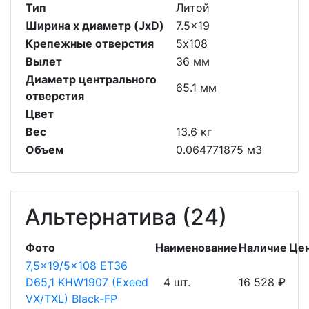
Тип
Литой
Ширина х диаметр (JxD)
7.5x19
Крепежные отверстия
5х108
Вылет
36 мм
Диаметр центрального
65.1 мм
отверстия
Цвет
Вес
13.6 кг
Объем
0.064771875 м3
Альтернатива (24)
Фото
Наименование
Наличие
Це
7,5x19/5x108 ET36
D65,1 KHW1907 (Exeed
4 шт.
16 528 ₽
VX/TXL) Black-FP